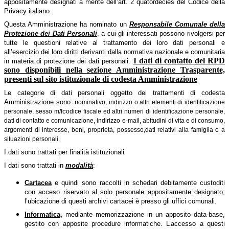
appositamente designati a mente dell’art. 2 quatordecies del Codice della
Privacy italiano.
Questa Amministrazione ha nominato un
Responsabile Comunale della
Protezione dei Dati Personali
, a cui gli interessati possono rivolgersi per
tutte le questioni relative al trattamento dei loro dati personali e
all’esercizio dei loro diritti derivanti dalla normativa nazionale e comunitaria
I dati di contatto del RPD
in materia di protezione dei dati personali.
sono disponibili nella sezione Amministrazione Trasparente,
presenti sul sito istituzionale di codesta Amministrazione
Le categorie di dati personali oggetto dei trattamenti di codesta
Amministrazione sono: n
ominativo, indirizzo o altri elementi di identificazione
c
personale, sesso m/f
odice fiscale ed altri numeri di identificazione personale,
dati di contatto e comunicazione, indirizzo e-mail, abitudini di vita e di consumo,
argomenti di interesse,
beni, proprietà, possesso,
dati relativi alla famiglia o a
situazioni personali.
I dati sono trattati per finalità istituzionali
I dati sono trattati in
modalità
:
Cartacea
e quindi sono raccolti in schedari debitamente custoditi
con acceso riservato al solo personale appositamente designato;
l’ubicazione di questi archivi cartacei è presso gli uffici comunali.
Informatica,
mediante memorizzazione in un apposito data-base,
gestito con apposite procedure informatiche. L’accesso a questi