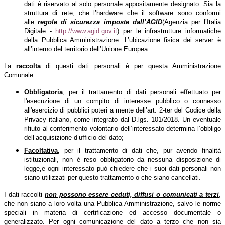
dati è riservato al solo personale appositamente designato. Sia la
struttura di rete, che l’hardware che il software sono conformi
alle
regole di sicurezza imposte dall’AGID
(Agenzia per l’Italia
Digitale -
http://www.agid.gov.it
) per le infrastrutture informatiche
della Pubblica Amministrazione. L’ubicazione fisica dei server è
all’interno del territorio dell’Unione Europea
La
raccolta
di questi dati personali è per questa Amministrazione
Comunale:
Obbligatoria
, per il trattamento di dati personali effettuato per
l'esecuzione di un compito di interesse pubblico o connesso
all'esercizio di pubblici poteri a mente dell’art. 2-ter del Codice della
Privacy italiano, come integrato dal D.lgs. 101/2018. Un eventuale
rifiuto al conferimento volontario dell’interessato determina l’obbligo
dell’acquisizione d’ufficio del dato;
Facoltativa
,
per il trattamento di dati che, pur avendo finalità
istituzionali, non è reso obbligatorio da nessuna disposizione di
legge
,
e ogni interessato può chiedere che i suoi dati personali non
siano utilizzati per questo trattamento o che siano cancellati.
I dati raccolti
non possono essere ceduti, diffusi o comunicati a terzi
,
che non siano a loro volta una Pubblica Amministrazione, salvo le norme
speciali in materia di certificazione ed accesso documentale o
generalizzato. Per ogni comunicazione del dato a terzo che non sia