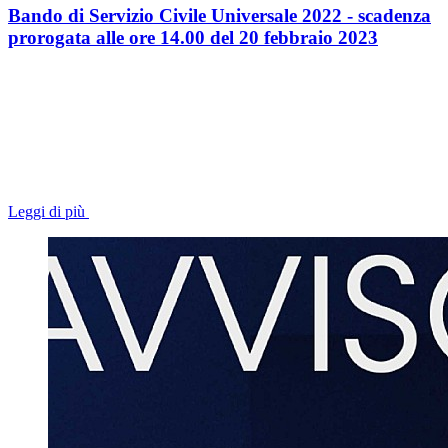
Bando di Servizio Civile Universale 2022 - scadenza
prorogata alle ore 14.00 del 20 febbraio 2023
Leggi di più