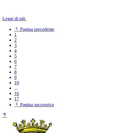
Leggi di più
Pagina precedente
1
2
3
4
5
6
7
8
9
10
...
16
17
Pagina successiva